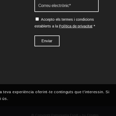
Accepto els termes i condicions
establerts a la
Política de privacitat
*
a teva experiència oferint-te continguts que t'interessin. Si
i ús.
© Copyright Perruqueria Espill – by
Ergates