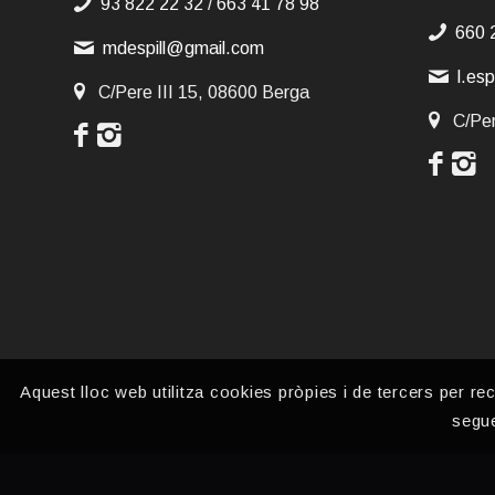
93 822 22 32
/
663 41 78 98
660 
mdespill@gmail.com
l.es
C/Pere III 15, 08600 Berga
C/Per
Aquest lloc web utilitza cookies pròpies i de tercers per rec
segue