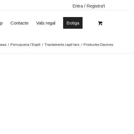
Entra / Registra't
ip
Contacte
Vals regal
Botiga
aaa
/
Perruqueria l’Espill
/
Tractaments capil·lars
/
Productes Davines