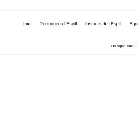
Inici
Perruqueria l’Espill
Instants de l’Espill
Equ
Ets aquí:
Inici
/