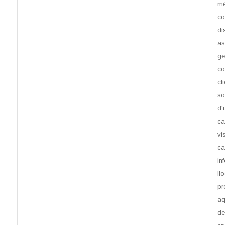
mé
co
di
as
ge
co
cl
so
d'u
ca
vi
ca
in
ll
pr
aq
de