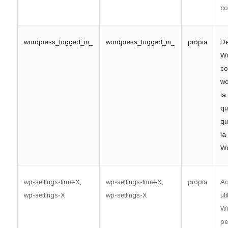
co
wordpress_logged_in_
wordpress_logged_in_
pròpia
De
Wo
co
wo
la
qu
qu
la
Wo
wp-settings-time-X,
wp-settings-time-X,
pròpia
Aq
wp-settings-X
wp-settings-X
ut
Wo
pe