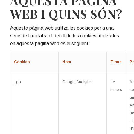
AQUESTA PÀGINA
WEB I QUINS SÓN?
Aquesta pàgina web utilitza les cookies per a una
sèrie de finalitats, el detall de les cookies utilitzades
en aquesta pàgina web és el següent:
Cookies
Nom
Tipus
Pr
_ga
Google Analytics
de
Aq
tercers
co
am
An
ac
si
d'