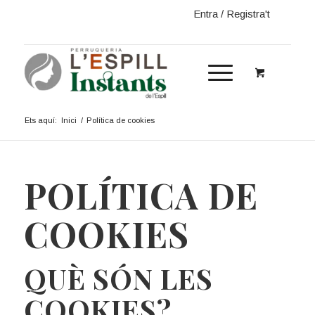
Entra / Registra't
Ets aquí:
Inici
/
Política de cookies
POLÍTICA DE
COOKIES
QUÈ SÓN LES
COOKIES?