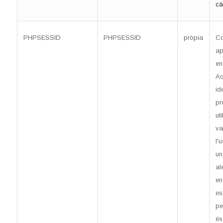
cà
PHPSESSID
PHPSESSID
pròpia
Co
ap
en
Aq
id
pr
ut
va
l'
un
al
en
es
pe
és