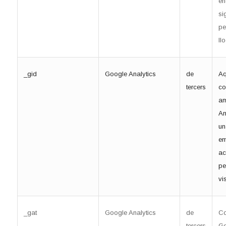
en
si
pe
ll
_gid
Google Analytics
de
Aq
tercers
co
am
An
un
em
ac
pe
vi
_gat
Google Analytics
de
Co
tercers
Go