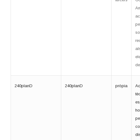
An
ac
pe
sol
re
al
el
de
240planD
240planD
pròpia
Aq
tè
es
ho
pe
co
di