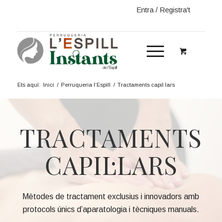
Entra / Registra't
Ets aquí:
Inici
/
Perruqueria l’Espill
/
Tractaments capil·lars
TRACTAMENTS
CAPIL·LARS
Mètodes de tractament exclusius i innovadors amb
protocols únics d’aparatologia i tècniques manuals.