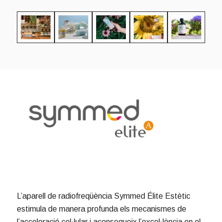
L’aparell de radiofreqüència Symmed Élite Estètic
estimula de manera profunda els mecanismes de
l’acceleració cel·lular i aconsegueix l’excel·lència en el