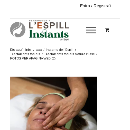
Entra / Registra't
Ets aquí:
Inici
/
aaa
/
Instants de l’Espill
/
Tractaments facials
/
Tractaments facials Natura Bissé
/
FOTOS PER APAGINA WEB (2)