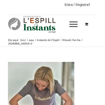
Entra / Registra't
Ets aquí:
Inici
/
aaa
/
Instants de l’Espill
/
Rituals Yon Ka
/
20240806_160414~2