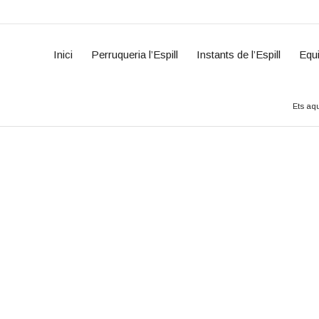
Inici
Perruqueria l’Espill
Instants de l’Espill
Equ
Ets aqu