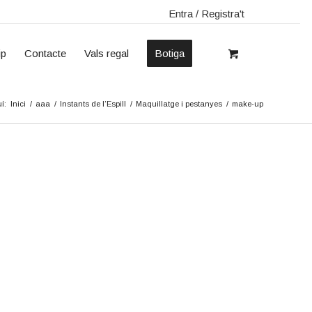
Entra / Registra't
ip
Contacte
Vals regal
Botiga
í:
Inici
/
aaa
/
Instants de l’Espill
/
Maquillatge i pestanyes
/
make-up