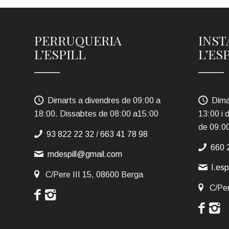
PERRUQUERIA
INST
L’ESPILL
L’ES
Dimarts a divendres de 09:00 a
Dima
18:00. Dissabtes de 08:00 a15:00
13:00 i 
de 09:0
93 822 22 32
/
663 41 78 98
660 
mdespill@gmail.com
l.es
C/Pere III 15, 08600 Berga
C/Per