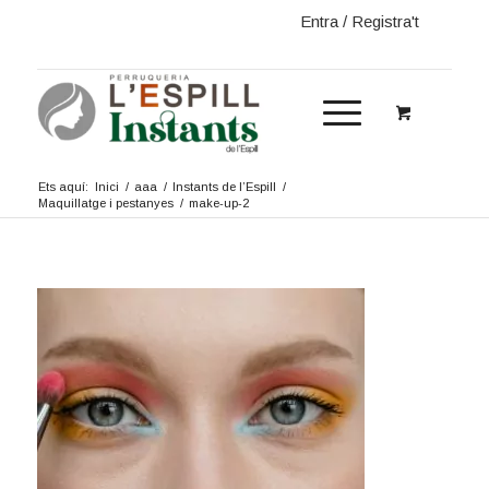
Entra / Registra't
Ets aquí:
Inici
/
aaa
/
Instants de l’Espill
/
Maquillatge i pestanyes
/
make-up-2