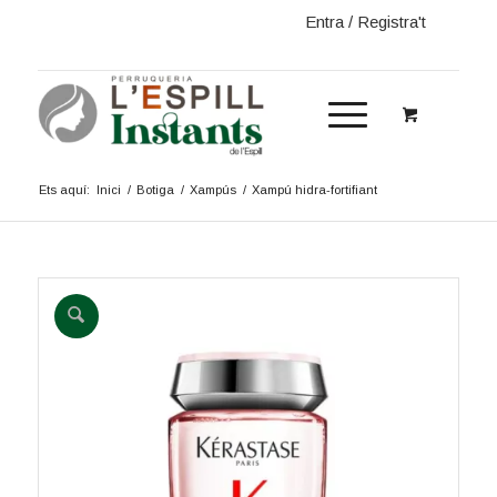
Entra / Registra't
Ets aquí:
Inici
/
Botiga
/
Xampús
/
Xampú hidra-fortifiant