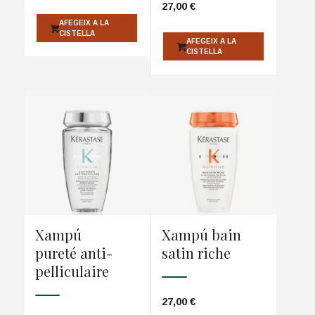
27,00
€
AFEGEIX A LA
CISTELLA
AFEGEIX A LA
CISTELLA
Xampú
Xampú bain
pureté anti-
satin riche
pelliculaire
27,00
€