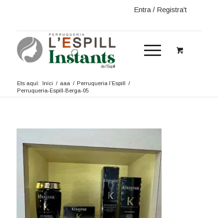
Entra / Registra't
Ets aquí:
Inici
/
aaa
/
Perruqueria l’Espill
/
Perruqueria-Espill-Berga-05