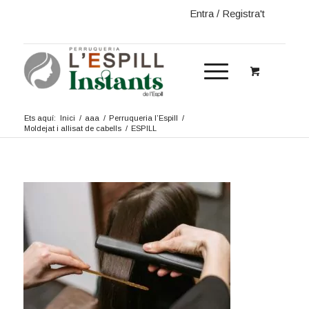
Entra / Registra't
Ets aquí:
Inici
/
aaa
/
Perruqueria l’Espill
/
Moldejat i allisat de cabells
/
ESPILL