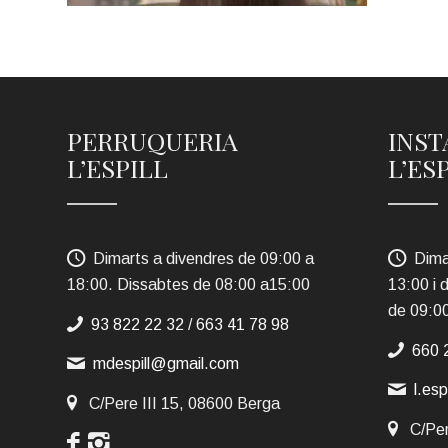
PERRUQUERIA
INST
L’ESPILL
L’ES
Dimarts a divendres de 09:00 a
Dima
18:00. Dissabtes de 08:00 a15:00
13:00 i 
de 09:0
93 822 22 32
/
663 41 78 98
660 
mdespill@gmail.com
l.es
C/Pere III 15, 08600 Berga
C/Per