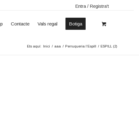
Entra / Registra't
ip
Contacte
Vals regal
Botiga
Ets aquí:
Inici
/
aaa
/
Perruqueria l’Espill
/
ESPILL (2)