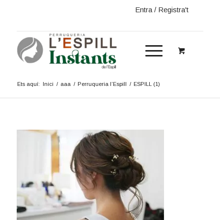
Entra / Registra't
Ets aquí:
Inici
/
aaa
/
Perruqueria l’Espill
/
ESPILL (1)