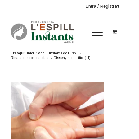
Entra / Registra't
Ets aquí:
Inici
/
aaa
/
Instants de l’Espill
/
Rituals neurosensorials
/
Disseny sense títol (11)