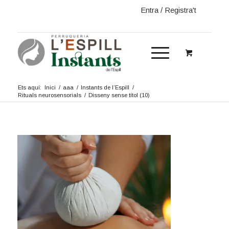
Entra / Registra't
Ets aquí:
Inici
/
aaa
/
Instants de l’Espill
/
Rituals neurosensorials
/
Disseny sense títol (10)