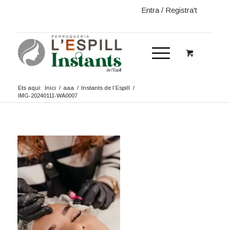
Entra / Registra't
Ets aquí:
Inici
/
aaa
/
Instants de l’Espill
/
IMG-20240111-WA0007