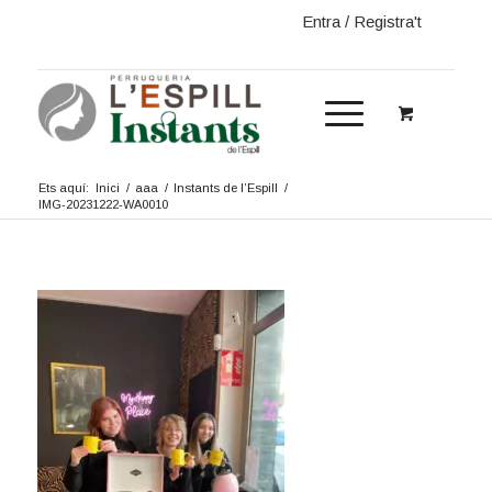
Entra / Registra't
Ets aquí:
Inici
/
aaa
/
Instants de l’Espill
/
IMG-20231222-WA0010