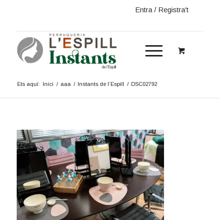
Entra / Registra't
Ets aquí:
Inici
/
aaa
/
Instants de l’Espill
/
DSC02792