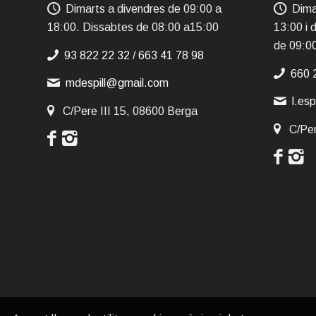
Dimarts a divendres de 09:00 a
Dima
18:00. Dissabtes de 08:00 a15:00
13:00 i 
de 09:0
93 822 22 32
/
663 41 78 98
660 
mdespill@gmail.com
l.es
C/Pere III 15, 08600 Berga
C/Per