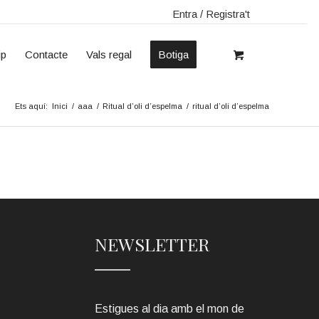
Entra / Registra't
ip
Contacte
Vals regal
Botiga
Ets aquí:
Inici
/
aaa
/
Ritual d’oli d’espelma
/
ritual d’oli d’espelma
NEWSLETTER
Estigues al dia amb el mon de