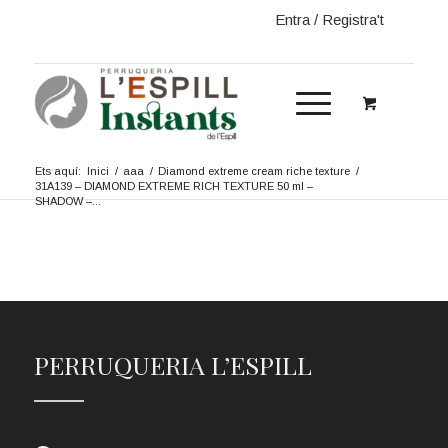
Entra / Registra't
Ets aquí:
Inici
/
aaa
/
Diamond extreme cream riche texture
/
31A139 – DIAMOND EXTREME RICH TEXTURE 50 ml –
SHADOW –...
PERRUQUERIA L’ESPILL