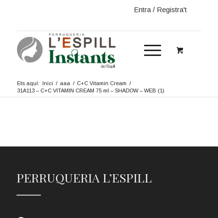
Entra / Registra't
Ets aquí:
Inici
/
aaa
/
C+C Vitamin Cream
/
31A113 – C+C VITAMIN CREAM 75 ml – SHADOW – WEB (1)
PERRUQUERIA L’ESPILL