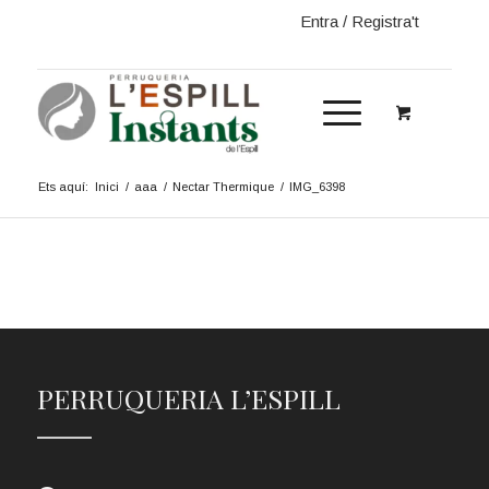
Entra / Registra't
Ets aquí:
Inici
/
aaa
/
Nectar Thermique
/
IMG_6398
PERRUQUERIA L’ESPILL