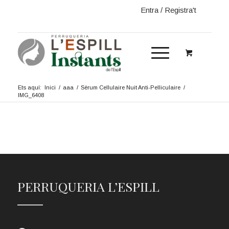
Entra / Registra't
Ets aquí:
Inici
/
aaa
/
Sèrum Cellulaire Nuit Anti-Pelliculaire
/
IMG_6408
PERRUQUERIA L’ESPILL