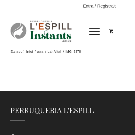
Entra / Registra't
Ets aquí:
Inici
/
aaa
/
Lait Vital
/
IMG_6378
PERRUQUERIA L’ESPILL