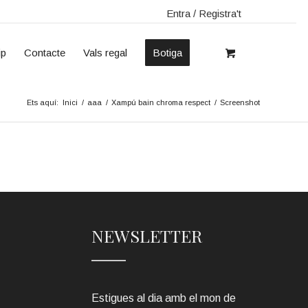
Entra / Registra't
ip
Contacte
Vals regal
Botiga
Ets aquí:
Inici
/
aaa
/
Xampú bain chroma respect
/
Screenshot
NEWSLETTER
Estigues al dia amb el mon de