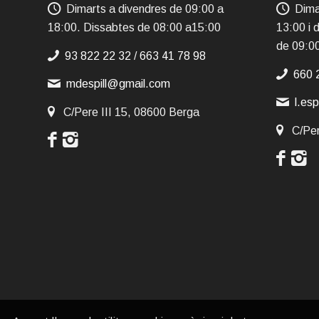
Dimarts a divendres de 09:00 a
Dima
18:00. Dissabtes de 08:00 a15:00
13:00 i 
de 09:0
93 822 22 32
/
663 41 78 98
660 
mdespill@gmail.com
l.es
C/Pere III 15, 08600 Berga
C/Per